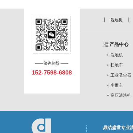
洗地机
产品中心
洗地机
—— 咨询热线 ——
扫地车
152-7598-6808
工业吸尘器
尘推车
高压清洗机
鼎洁盛世专业