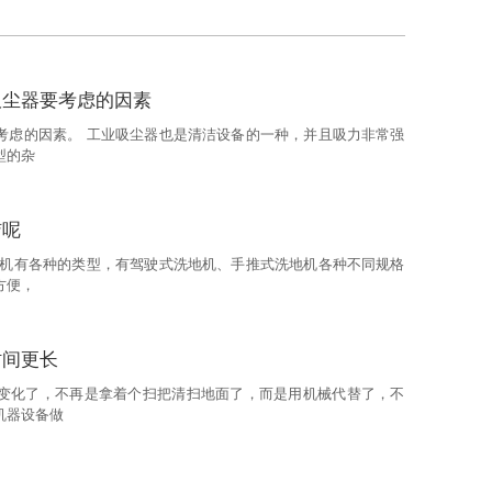
吸尘器要考虑的因素
考虑的因素。 工业吸尘器也是清洁设备的一种，并且吸力非常强
型的杂
洁呢
地机有各种的类型，有驾驶式洗地机、手推式洗地机各种不同规格
方便，
时间更长
变化了，不再是拿着个扫把清扫地面了，而是用机械代替了，不
机器设备做