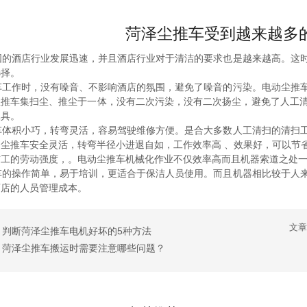
菏泽尘推车受到越来越多
的酒店行业发展迅速，并且酒店行业对于清洁的要求也是越来越高。这时
选择。
工作时，没有噪音、不影响酒店的氛围，避免了噪音的污染。电动尘推车
尘推车集扫尘、推尘于一体，没有二次污染，没有二次扬尘，避免了人工
工具。
体积小巧，转弯灵活，容易驾驶维修方便。是合大多数人工清扫的清扫工
尘推车安全灵活，转弯半径小进退自如，工作效率高 、效果好，可以节
洁工的劳动强度，。电动尘推车机械化作业不仅效率高而且机器索道之处
的操作简单，易于培训，更适合于保洁人员使用。而且机器相比较于人来
酒店的人员管理成本。
文章
：判断菏泽尘推车电机好坏的5种方法
：菏泽尘推车搬运时需要注意哪些问题？