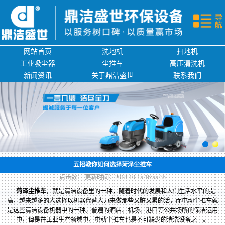
网站首页
洗地机
网站首页
洗地机
扫地机
扫地机
工业吸尘器
尘推车
高压清洗机
新闻资讯
关于鼎洁盛世
联系我们
工业吸尘器
尘推车
环卫清洗设备
新闻资讯
五招教你如何选择菏泽尘推车
点击数：
更新时间：2018-10-15 16:55:35
关于鼎洁盛世
菏泽尘推车
，就是清洁设备里的一种，随着时代的发展和人们生活水平的提
高，越来越多的人选择以机器代替人力来做那些又脏又累的活，而电动尘推车就
是这些清洁设备机器中的一种。普遍的酒店、机场、港口等公共场所的保洁运用
联系我们
中，但是在工业生产领域中，电动尘推车也是不可缺少的清洗设备之一。