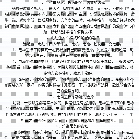
一、尘推车品牌、售后服务、信誉的选择
品牌是质量的标志，一般大的电动尘推车厂的质量一定不错，不同的尘推车
品牌其质量水平参差不齐，需要选购电动尘推车时一定要选择经权威的品牌，质
量可靠、返修率低、售后服务好、信誉高的品牌。电动尘推车一般都是经过多家
部门审核通过的，并且有多项专利的产品。有固定的售后团队为你的爱车保驾护
航，所以鼎洁尘推车值得选择。
二、电动尘推车样式和配置的选择
选配置：电动车四大部件是：电机、电池、控制器、充电器。
1、电动尘推车的样式一定要根据自己的需要选择，到底是四轮的还是三轮
的合适自己，都要根据自己的需要选择尘推车的样式。
2、电动尘推车的电池，也是必须要根据自己的自身条件选择，一般选择电
池都要看自己使用的面积来定，面积大的话我推荐使用鼎洁尘推车600这款，很
多地方都在使用，效果非常好。
3、充电器、控制器的质量、价格和性能方面也有很大的区别。充电器并不
是原装的就一定好，购买的时候要注意观察一下。根据这些选择一款比较合适自
己的尘推车吧。
三、电动尘推车功能的选择
功能上一般都是都是差不多的，但是也是有区别的，电动尘推车500和电动
尘推车600都是有加压的功能，电动尘推车小的没有这个功能，加压功能就是我
们通常说的给地面压力的功能。在加压的工作状态下，地面会更干净一下。 尘
推车之间的区别这个要看自己的需要来选择尘推车的功能。
四、培训服务的选择
很多时候在购买完尘推车后，我们需要尽快的使用电动尘推车进行保洁工
作。但是需要学习尘推车的使用。很多地方都是买去了之后不会用，为了避免这