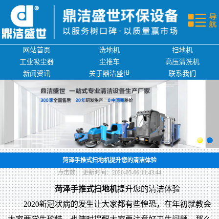
网站首页
洗地机
网站首页
洗地机
扫地机
扫地机
工业吸尘器
尘推车
高压清洗机
新闻资讯
关于鼎洁盛世
联系我们
工业吸尘器
尘推车
环卫清洗设备
新闻资讯
菏泽手推式扫地机提升您的清洁体验
点击数：
更新时间：2020-05-06 11:43:44
关于鼎洁盛世
菏泽手推式扫地机
提升您的清洁体验
2020新冠状病的发生让大家都有些惶恐，在年初就教会
联系我们