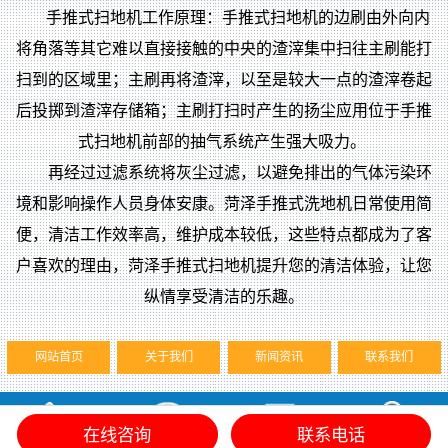
手推式扫地机工作原理：手推式扫地机的边刷由外向内
将角落等其它难以直接接触的中央的渣滓集中扫往主刷能打
扫到的区域里；主刷再将渣滓，以至是较大一点的渣滓卷起
后投掷到渣滓存储箱；主刷打扫时产生的扬尘应用位于手推
式扫地机前部的抽气系统产生强大吸力。
再经过过滤系统将灰尘过滤，以避免排出的气体污染环
境和影响操作人员身体安康。菏泽手推式洗地机日常使用简
便，清洁工作效率高，维护成本较低，这些特点都成为了客
户喜欢的理由，菏泽手推式扫地机提升您的清洁体验，让您
纵情享受清洁的乐趣。
网站首页
关于我们
新闻资讯
联系我们
在线咨询
联系电话
电话
关于
短信
联系